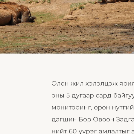
Олон жил хэлэлцэж ярил
оны 5 дугаар сард байгуул
мониторинг, орон нутгийн
дагшин Бор Овоон Задгай
нийт 60 үүрэг амлалтыг 