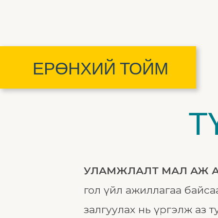
ЕРӨНХИЙ ТОЙМ
Т
УЛАМЖЛАЛТ МАЛ АЖ 
гол үйл ажиллагаа байса
залгуулах нь үргэлж аз т