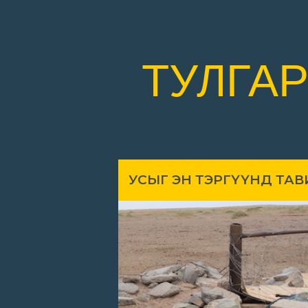
ТУЛГА
УСЫГ ЭН ТЭРГҮҮНД ТА