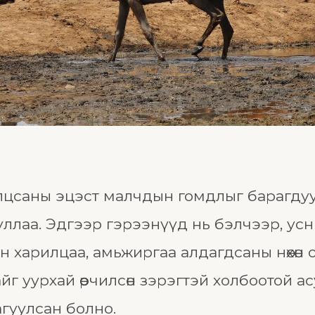
цсаны эцэст малчдын гомдлыг барагдуул
лаа. Эдгээр гэрээнүүд нь бэлчээр, усны нө
 харилцаа, амьжиргаа алдагдсаны нөхөн о
г уурхай өөрчилсөн зэрэгтэй холбоотой 
агуулсан болно.