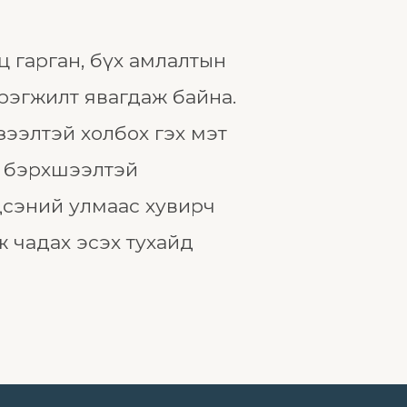
ц гарган, бүх амлалтын
эрэгжилт явагдаж байна.
зээлтэй холбох гэх мэт
д бэрхшээлтэй
дсэний улмаас хувирч
ж чадах эсэх тухайд