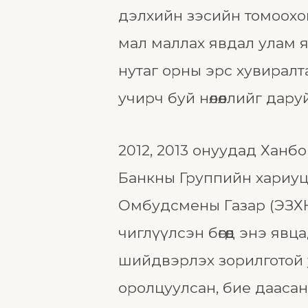
дэлхийн зэсийн томоохон
мал маллах явдал улам ярви
нутаг орны эрс хувиралт
учирч буй нөлөөллийг дар
2012, 2013 онуудад Ханб
Банкны Группийн хариуцла
Омбудсмены Газар (ЭЗХН
чиглүүлсэн бөгөөд энэ я
шийдвэрлэх зорилготой уу
оролцуулсан, бие даасан 