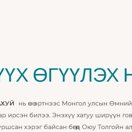
ҮҮХ ӨГҮҮЛЭХ 
АХУЙ
нь өнө эртнээс Монгол улсын Өмни
ар ирсэн билээ. Энэхүү хатуу ширүүн гов
уршсан хэрэг байсан бөгөөд Оюу Толгойн а