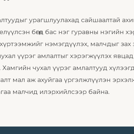
млалтуудыг урагшлуулахад сайшаалтай ахи
лүүлсэн бөгөөд бас нэг гуравны нэгийн х
 хүртээмжийг нэмэгдүүлэх, малчдыг зах 
чухал үүрэг амлалтыг хэрэгжүүлэх явца
. Хамгийн чухал үүрэг амлалтууд хүлээг
лалт мал аж ахуйгаа үргэлжлүүлэн эрхэл
агаа малчид илэрхийлсээр байна.