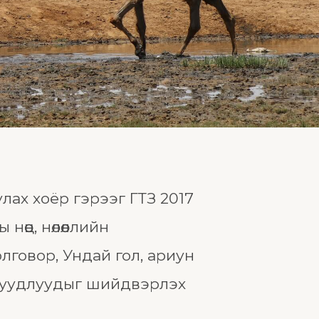
ах хоёр гэрээг ГТЗ 2017
өц, нөлөөллийн
лговор, Ундай гол, ариун
асуудлуудыг шийдвэрлэх