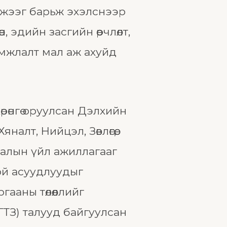
лжээг барьж эхэлснээр
, эдийн засгийн өөрчлөлт,
амжлалт мал аж ахуйд
рөнгө оруулсан Дэлхийн
лт, Нийцэл, Зөвлөгөө,
алын үйл ажиллагааг
той асуудлуудыг
ааны төлөөллийг
(ГТЗ) талууд байгуулсан