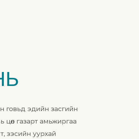
НЬ
йн говьд эдийн засгийн
ь цөл газарт амьжиргаа
лт, зэсийн уурхай