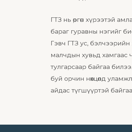
ГТЗ нь өргөн хүрээтэй а
бараг гуравны нэгийг бие
Гэвч ГТЗ ус, бэлчээрийн
малчдын хувьд хамгаас 
тулгарсаар байгаа билээ
буй орчин нөхцөлд уламж
айдас түгшүүртэй байга