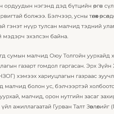
 ордуудын нэгэнд дэд бүтцийн өргөн сү
гтай болжээ. Бэлчээр, усны төлөөх өрсөлдөөн
ай гэнэт нүүр тулсан малчид тэдний ул
уй мэдэрч эхэлсэн байна.
огд сумын малчид Оюу Толгойн уурхайд хө
гын газарт гомдол гаргасан. Эрх Зүйн Хяна
ЗОГ) хэмээх хариуцлагын газраас зуучл
вцад малчид болон ус, бэлчээртэй холбоо
рхай, малчид, орон нутгийн засаг захирг
үйл ажиллагаатай Гурван Талт Зөвлөлийг 