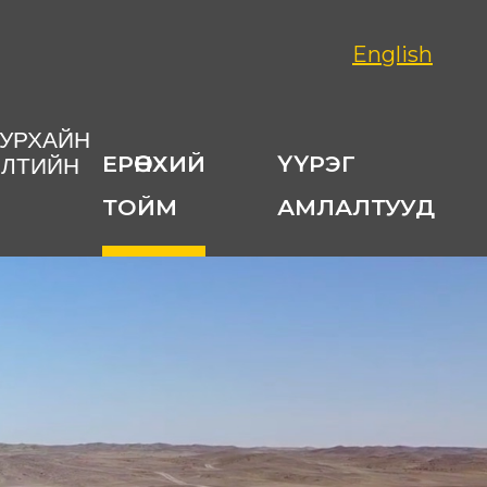
English
УУРХАЙН
ЕРӨНХИЙ
ҮҮРЭГ
ИЛТИЙН
ТОЙМ
АМЛАЛТУУД