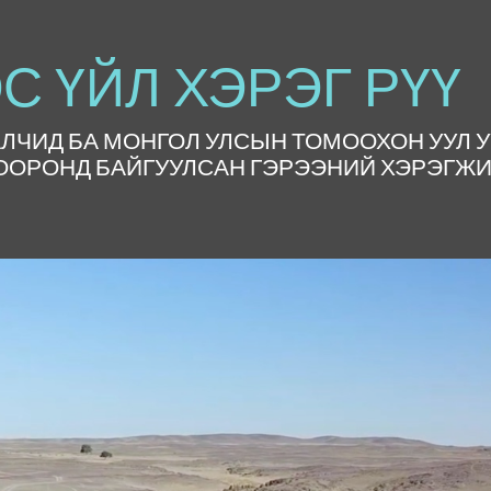
С ҮЙЛ ХЭРЭГ РҮҮ
ЛЧИД БА МОНГОЛ УЛСЫН ТОМООХОН УУЛ 
ООРОНД БАЙГУУЛСАН ГЭРЭЭНИЙ ХЭРЭГЖ