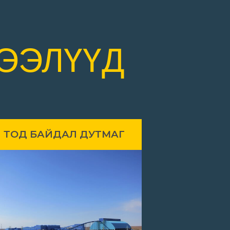
ЭЭЛҮҮД
 ТОД БАЙДАЛ ДУТМАГ